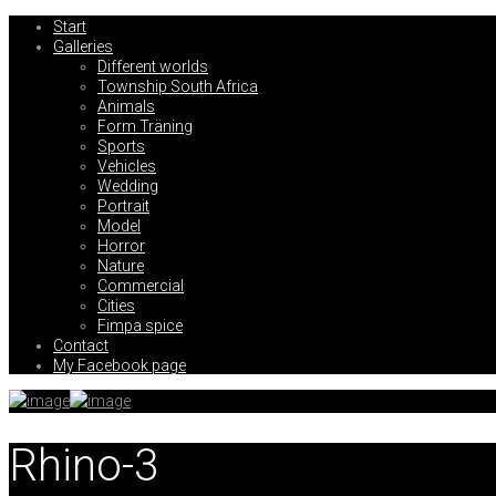
Start
Galleries
Different worlds
Township South Africa
Animals
Form Träning
Sports
Vehicles
Wedding
Portrait
Model
Horror
Nature
Commercial
Cities
Fimpa spice
Contact
My Facebook page
Rhino-3