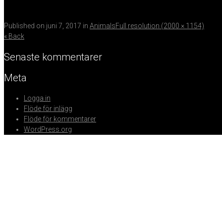
Published on
juni 7, 2017
in
Animals
Full resolution (2000 × 1154)
« Back
Senaste kommentarer
Meta
Logga in
Flöde för inlägg
Flöde för kommentarer
WordPress.org