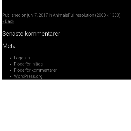
Published on
juni 7, 2017
in
Animals
Full resolution (2000 × 1333)
« Back
Senaste kommentarer
Meta
Logga in
Flöde för inlägg
Flöde för kommentarer
WordPress.org