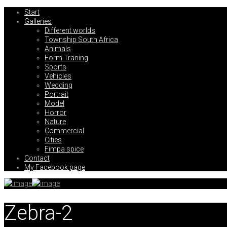
Start
Galleries
Different worlds
Township South Africa
Animals
Form Träning
Sports
Vehicles
Wedding
Portrait
Model
Horror
Nature
Commercial
Cities
Fimpa spice
Contact
My Facebook page
Zebra-2