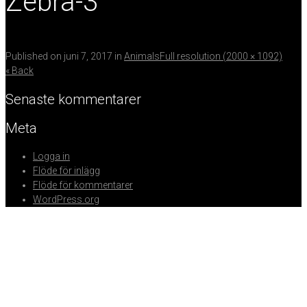
Zebra-3
Published on
juni 7, 2017
in
Animals
Full resolution (2000 × 1092)
« Back
Senaste kommentarer
Meta
Logga in
Flöde för inlägg
Flöde för kommentarer
WordPress.org