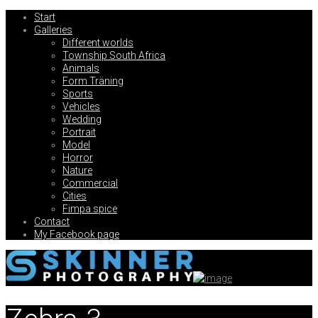
Start
Galleries
Different worlds
Township South Africa
Animals
Form Träning
Sports
Vehicles
Wedding
Portrait
Model
Horror
Nature
Commercial
Cities
Fimpa spice
Contact
My Facebook page