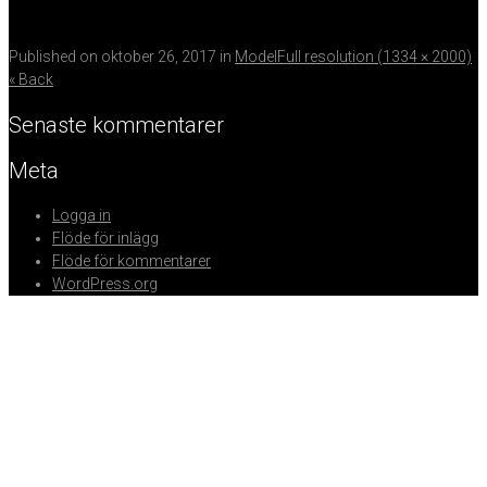
Published on
oktober 26, 2017
in
Model
Full resolution (1334 × 2000)
« Back
Senaste kommentarer
Meta
Logga in
Flöde för inlägg
Flöde för kommentarer
WordPress.org