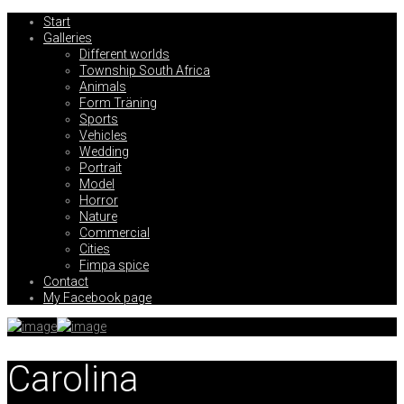
Start
Galleries
Different worlds
Township South Africa
Animals
Form Träning
Sports
Vehicles
Wedding
Portrait
Model
Horror
Nature
Commercial
Cities
Fimpa spice
Contact
My Facebook page
Carolina