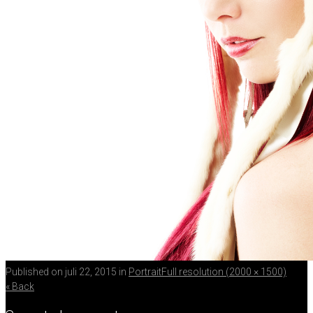
Published on
juli 22, 2015
in
Portrait
Full resolution (2000 × 1500)
« Back