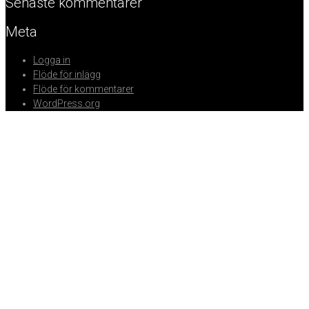
Senaste kommentarer
Meta
Logga in
Flöde för inlägg
Flöde för kommentarer
WordPress.org