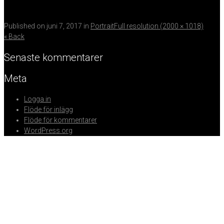
Published on
juni 7, 2017
in
Portrait
Full resolution (2000 × 1018)
« Back
Senaste kommentarer
Meta
Logga in
Flöde för inlägg
Flöde för kommentarer
WordPress.org