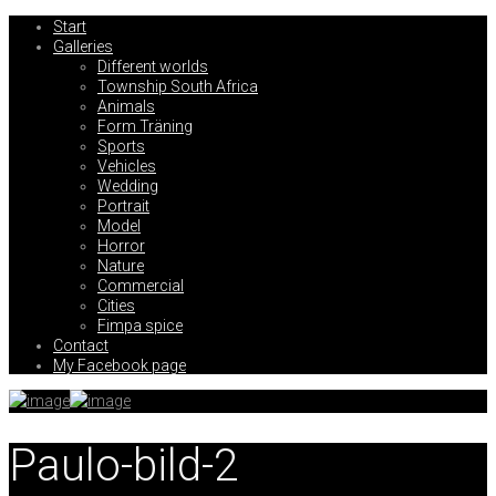
Start
Galleries
Different worlds
Township South Africa
Animals
Form Träning
Sports
Vehicles
Wedding
Portrait
Model
Horror
Nature
Commercial
Cities
Fimpa spice
Contact
My Facebook page
Paulo-bild-2