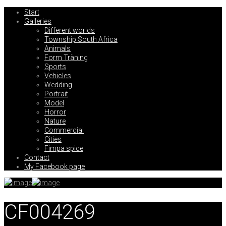
Start
Galleries
Different worlds
Township South Africa
Animals
Form Träning
Sports
Vehicles
Wedding
Portrait
Model
Horror
Nature
Commercial
Cities
Fimpa spice
Contact
My Facebook page
CF004269