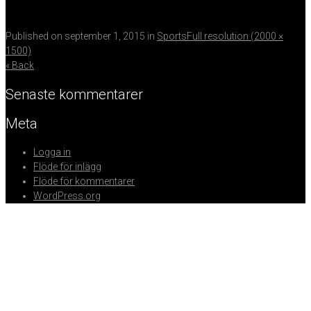
Published on
september 1, 2015
in
Sports
Full resolution (2000 ×
1500)
« Back
Senaste kommentarer
Meta
Logga in
Flöde för inlägg
Flöde för kommentarer
WordPress.org