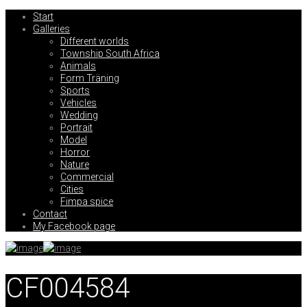
Start
Galleries
Different worlds
Township South Africa
Animals
Form Träning
Sports
Vehicles
Wedding
Portrait
Model
Horror
Nature
Commercial
Cities
Fimpa spice
Contact
My Facebook page
CF004584