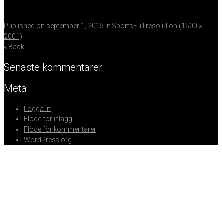
Published on
september 1, 2015
in
Sports
Full resolution (1500 ×
2001)
« Back
Senaste kommentarer
Meta
Logga in
Flöde för inlägg
Flöde för kommentarer
WordPress.org