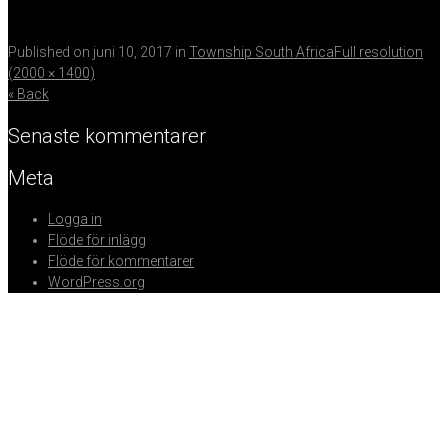
Published on
juni 10, 2017
in
Township South Africa
Full resolution
(2000 × 1400)
« Back
Senaste kommentarer
Meta
Logga in
Flöde för inlägg
Flöde för kommentarer
WordPress.org