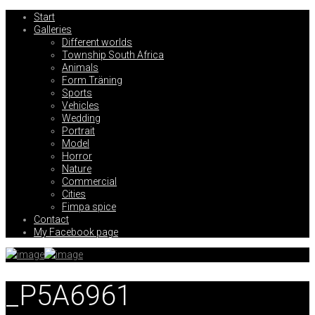
Start
Galleries
Different worlds
Township South Africa
Animals
Form Träning
Sports
Vehicles
Wedding
Portrait
Model
Horror
Nature
Commercial
Cities
Fimpa spice
Contact
My Facebook page
_P5A6961