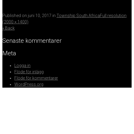
Published on
juni 10, 2017
in
Township South Africa
Full resolution
(2000 × 1400)
« Back
Senaste kommentarer
Meta
Logga in
Flöde för inlägg
Flöde för kommentarer
WordPress.org