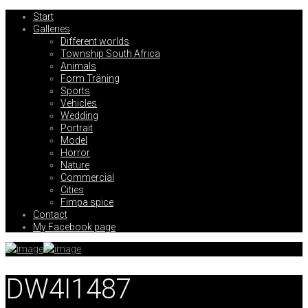
Start
Galleries
Different worlds
Township South Africa
Animals
Form Träning
Sports
Vehicles
Wedding
Portrait
Model
Horror
Nature
Commercial
Cities
Fimpa spice
Contact
My Facebook page
DW4I1487